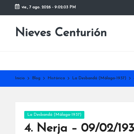
vie., 7 ago. 2026
-
9:02:04 PM
Saltar
al
Nieves Centurión
contenido
Inicio
Blog
Histórica
La Desbandá (Málaga-1937)
Publicada
La Desbandá (Málaga-1937)
en
4. Nerja – 09/02/19