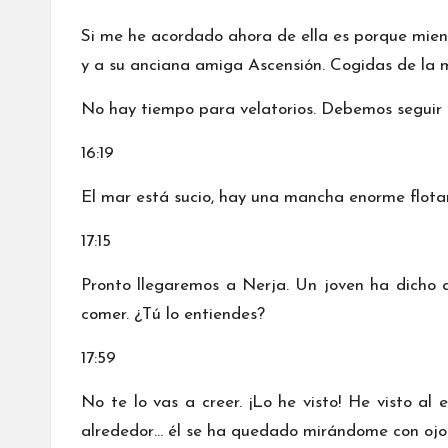
Si me he acordado ahora de ella es porque mien
y a su anciana amiga Ascensión. Cogidas de la m
No hay tiempo para velatorios. Debemos seguir
16:19
El mar está sucio, hay una mancha enorme flotan
17:15
Pronto llegaremos a Nerja. Un joven ha dicho q
comer. ¿Tú lo entiendes?
17:59
No te lo vas a creer. ¡Lo he visto! He visto a
alrededor… él se ha quedado mirándome con ojos