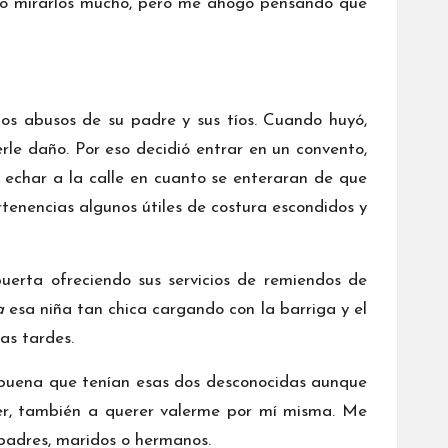
ero mirarlos mucho, pero me ahogo pensando que
los abusos de su padre y sus tíos. Cuando huyó,
e daño. Por eso decidió entrar en un convento,
 echar a la calle en cuanto se enteraran de que
rtenencias algunos útiles de costura escondidos y
erta ofreciendo sus servicios de remiendos de
a
esa niña tan chica cargando con la barriga y el
as tardes.
 buena que tenían esas dos desconocidas aunque
ser, también a querer valerme por mí misma. Me
padres, maridos o hermanos.