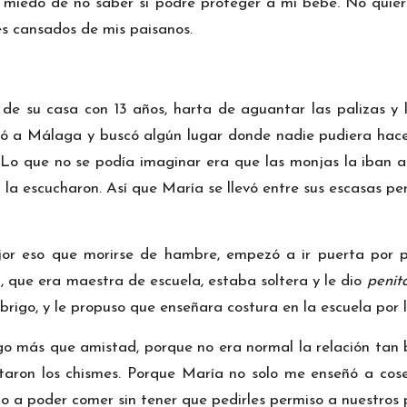
al miedo de no saber si podré proteger a mi bebé. No qui
es cansados de mis paisanos.
 de su casa con 13 años, harta de aguantar las palizas y 
 a Málaga y buscó algún lugar donde nadie pudiera hacerl
 Lo que no se podía imaginar era que las monjas la iban a
 la escucharon. Así que María se llevó entre sus escasas pe
 eso que morirse de hambre, empezó a ir puerta por pu
, que era maestra de escuela, estaba soltera y le dio
penit
brigo, y le propuso que enseñara costura en la escuela por l
lgo más que amistad, porque no era normal la relación tan
taron los chismes. Porque María no solo me enseñó a co
 a poder comer sin tener que pedirles permiso a nuestros 