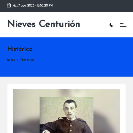
vie., 7 ago. 2026
-
12:52:20 PM
Saltar
al
Nieves Centurión
contenido
Histórica
Inicio
Histórica