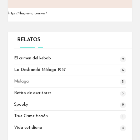
https://thegreengrocery.es/
RELATOS
El crimen del kebab
9
La Desbandá
Málaga-1937
6
Málaga
3
Retiro de escritores
3
Spooky
2
True Crime
ficción
1
Vida cotidiana
4