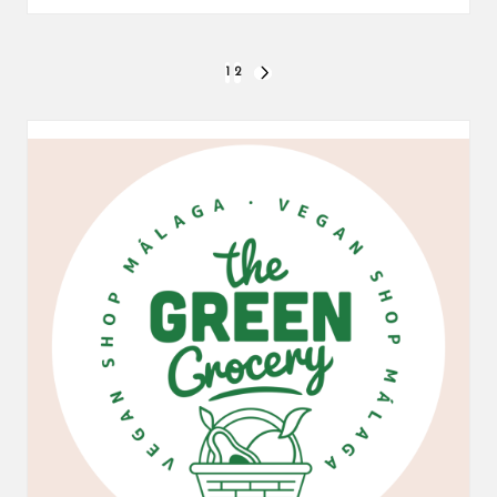
Paginación
1
2
SIGUIENTE
PÁGINA
de
entradas