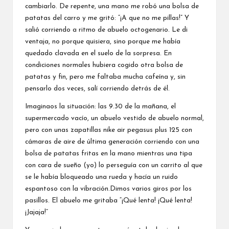
cambiarlo. De repente, una mano me robó una bolsa de
patatas del carro y me gritó: “¡A que no me pillas!” Y
salió corriendo a ritmo de abuelo octogenario. Le di
ventaja, no porque quisiera, sino porque me había
quedado clavada en el suelo de la sorpresa. En
condiciones normales hubiera cogido otra bolsa de
patatas y fin, pero me faltaba mucha cafeína y, sin
pensarlo dos veces, salí corriendo detrás de él.
Imaginaos la situación: las 9.30 de la mañana, el
supermercado vacío, un abuelo vestido de abuelo normal,
pero con unas zapatillas nike air pegasus plus 125 con
cámaras de aire de última generación corriendo con una
bolsa de patatas fritas en la mano mientras una tipa
con cara de sueño (yo) lo perseguía con un carrito al que
se le había bloqueado una rueda y hacía un ruido
espantoso con la vibración.Dimos varios giros por los
pasillos. El abuelo me gritaba “¡Qué lenta! ¡Qué lenta!
¡Jajaja!”