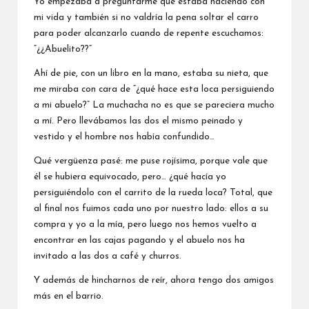
Yo empezaba a preguntarme qué estaba haciendo con
mi vida y también si no valdría la pena soltar el carro
para poder alcanzarlo cuando de repente escuchamos:
“¿¿Abuelito??”
Ahí de pie, con un libro en la mano, estaba su nieta, que
me miraba con cara de “¿qué hace esta loca persiguiendo
a mi abuelo?” La muchacha no es que se pareciera mucho
a mí. Pero llevábamos las dos el mismo peinado y
vestido y el hombre nos había confundido…
Qué vergüenza pasé: me puse rojísima, porque vale que
él se hubiera equivocado, pero… ¿qué hacía yo
persiguiéndolo con el carrito de la rueda loca? Total, que
al final nos fuimos cada uno por nuestro lado: ellos a su
compra y yo a la mía, pero luego nos hemos vuelto a
encontrar en las cajas pagando y el abuelo nos ha
invitado a las dos a café y churros.
Y además de hincharnos de reír, ahora tengo dos amigos
más en el barrio.