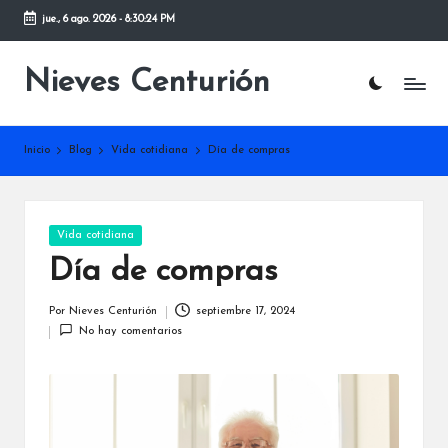
jue., 6 ago. 2026
-
8:30:25 PM
Saltar
al
Nieves Centurión
contenido
Inicio
Blog
Vida cotidiana
Día de compras
Publicada
Vida cotidiana
en
Día de compras
Por
Nieves Centurión
septiembre 17, 2024
Publicado
No hay comentarios
por