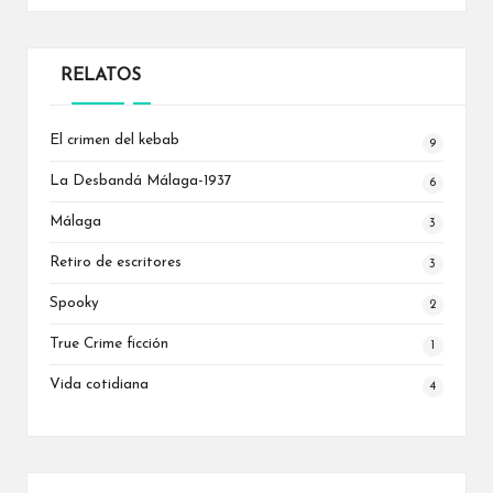
RELATOS
El crimen del kebab
9
La Desbandá
Málaga-1937
6
Málaga
3
Retiro de escritores
3
Spooky
2
True Crime
ficción
1
Vida cotidiana
4