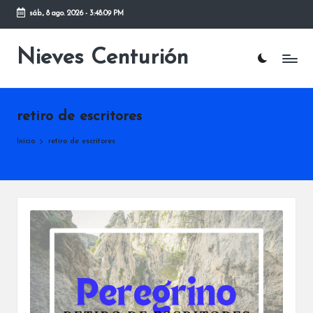
sáb., 8 ago. 2026
-
3:48:10 PM
Saltar
al
Nieves Centurión
contenido
retiro de escritores
Inicio
retiro de escritores