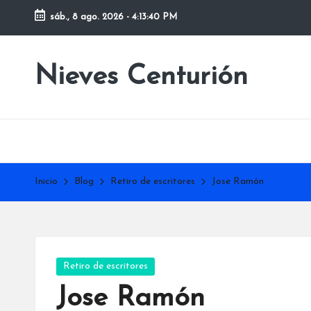
sáb., 8 ago. 2026
-
4:13:41 PM
Saltar
al
Nieves Centurión
contenido
Inicio
Blog
Retiro de escritores
Jose Ramón
Publicada
Retiro de escritores
en
Jose Ramón