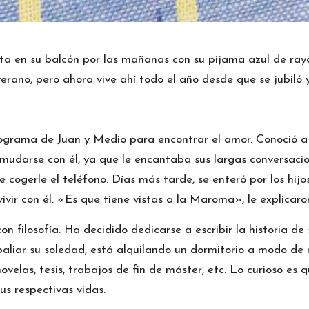
nta en su balcón por las mañanas con su pijama azul de ray
erano, pero ahora vive ahí todo el año desde que se jubiló y
rograma de Juan y Medio para encontrar el amor. Conoció a u
mudarse con él, ya que le encantaba sus largas conversaci
 de cogerle el teléfono. Días más tarde, se enteró por los hi
ivir con él. «Es que tiene vistas a la Maroma», le explicaro
on filosofía. Ha decidido dedicarse a escribir la historia d
paliar su soledad, está alquilando un dormitorio a modo de 
elas, tesis, trabajos de fin de máster, etc. Lo curioso es qu
us respectivas vidas.